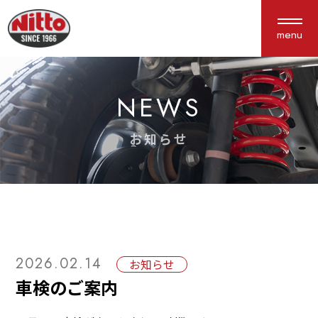
menu
NEWS
About us
Service
私たちについて
サービス紹介
お知らせ
選ばれる理由
車検・点検
会社概要
鈑金塗装
アクセス
保険
新車中古車販売
カスタム
2026.02.14
お知らせ
車検のご案内
Works
Interview