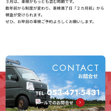
施工＆販売実績
お客様の声
３月は、車検がもっとも混む時期です。
数年前から制度が変わり、車検満了日「２カ月前」から
Recruit
検査が受けられます。
採用情報
ぜひ、お早目の車検ご予約よろしくお願いします。
053-471-5431
TEL
お問合せ
CONTACT
お問合せ
053-471-5431
TEL
メールでのお問合せ