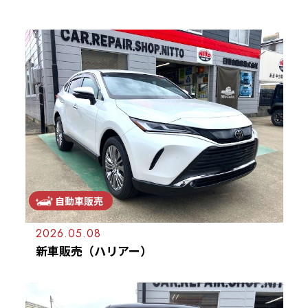
施工＆販売実績
お客様の声
Recruit
採用情報
053-471-5431
TEL
お問合せ
自動車販売
2026.05.08
新車販売（ハリアー）