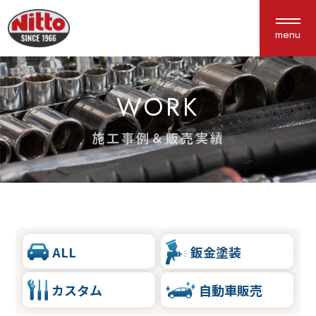
menu
WORK
About us
Service
私たちについて
サービス紹介
施工事例＆販売実績
選ばれる理由
車検・点検
会社概要
鈑金塗装
アクセス
保険
新車中古車販売
ALL
鈑金塗装
カスタム
カスタム
自動車販売
Works
Interview