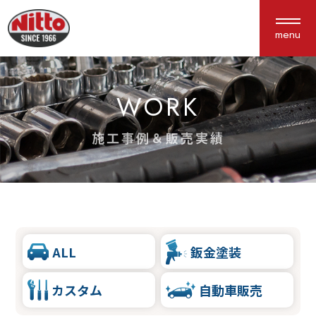
menu
WORK
About us
Service
私たちについて
サービス紹介
施工事例＆販売実績
選ばれる理由
車検・点検
会社概要
鈑金塗装
アクセス
保険
新車中古車販売
ALL
鈑金塗装
カスタム
カスタム
自動車販売
Works
Interview