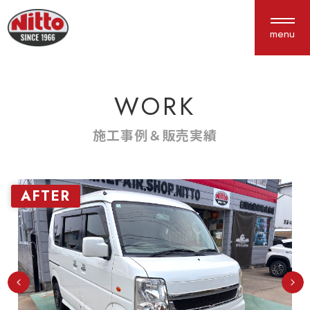
menu
WORK
About us
Service
私たちについて
サービス紹介
施工事例＆販売実績
選ばれる理由
車検・点検
会社概要
鈑金塗装
AFTER
アクセス
保険
新車中古車販売
カスタム
Works
Interview