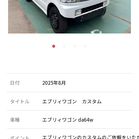
施工＆販売実績
お客様の声
Recruit
採用情報
053-471-5431
TEL
お問合せ
日付
2025年8月
タイトル
エブリィワゴン カスタム
車種
エブリィワゴン da64w
ポイント