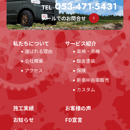
053-471-5431
TEL
メールでのお問合せ
私たちについて
サービス紹介
選ばれる理由
車検・点検
会社概要
鈑金塗装
アクセス
保険
新車中古車販売
カスタム
施工実績
お客様の声
お知らせ
FD宣言