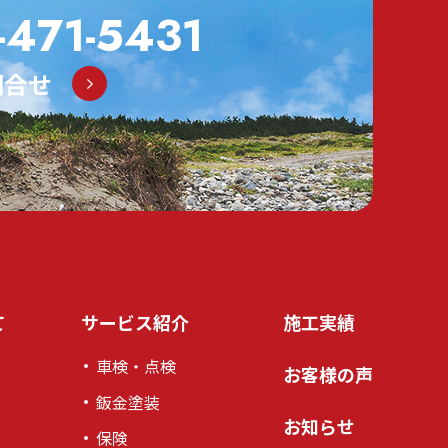
471-5431
問合せ
て
サービス紹介
施工実績
車検・点検
お客様の声
鈑金塗装
お知らせ
保険