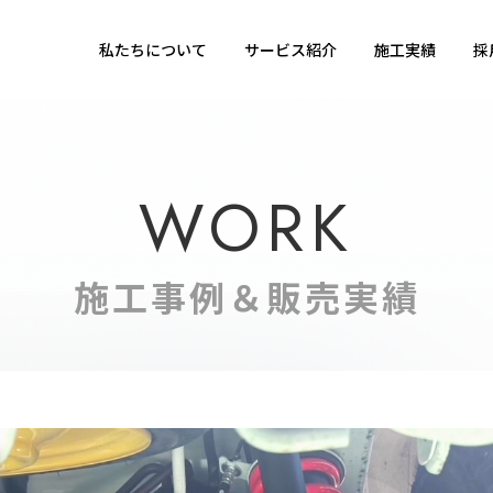
私たちについて
サービス紹介
施工実績
採
WORK
車検・点検
選ばれる理
bout us
保険
会社概要
私たちについて
施工事例＆販売実績
カスタム
アクセス