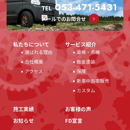
053-471-5431
TEL
メールでのお問合せ
私たちについて
サービス紹介
選ばれる理由
車検・点検
会社概要
鈑金塗装
アクセス
保険
新車中古車販売
カスタム
施工実績
お客様の声
お知らせ
FD宣言