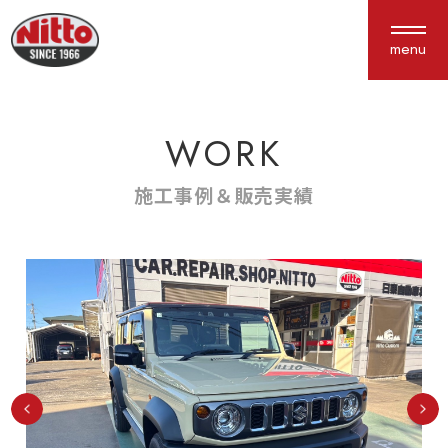
menu
WORK
About us
Service
私たちについて
サービス紹介
施工事例＆販売実績
選ばれる理由
車検・点検
会社概要
鈑金塗装
アクセス
保険
新車中古車販売
カスタム
Works
Interview