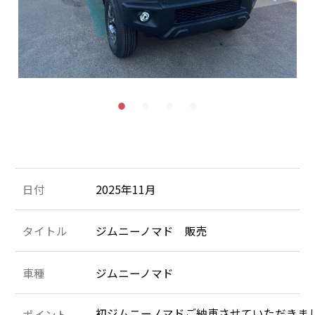
施工＆販売実績
お客様の声
Recruit
採用情報
053-471-5431
TEL
お問合せ
日付
2025年11月
タイトル
ジムニーノマド 販売
車種
ジムニーノマド
初ジムニーノマドご納車させていただきまし
ポイント