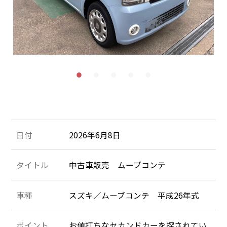
施工＆販売実績
お客様の声
Recruit
採用情報
053-471-5431
TEL
お問合せ
日付
2026年6月8日
タイトル
中古車販売 ムーブコンテ
車種
スズキ／ムーブコンテ 平成26年式
ポイント
お値打ちなセカンドカーを探されてい