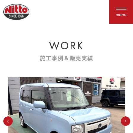
menu
WORK
About us
Service
私たちについて
サービス紹介
施工事例＆販売実績
選ばれる理由
車検・点検
会社概要
鈑金塗装
アクセス
保険
新車中古車販売
カスタム
Works
Interview