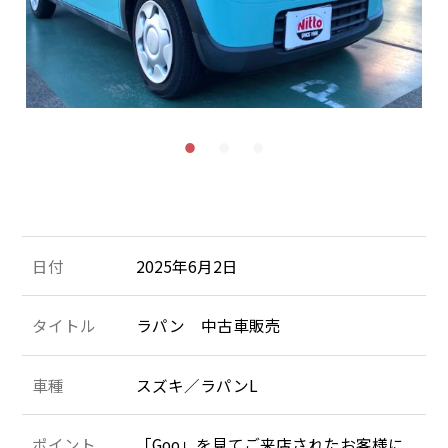
施工＆販売実績
お客様の声
Recruit
採用情報
053-471-5431
TEL
お問合せ
日付
2025年6月2日
タイトル
ラパン 中古車販売
車種
スズキ／ラパンL
ポイント
「Goo」を見てご来店されたお客様に