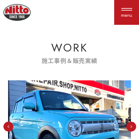
menu
WORK
About us
Service
私たちについて
サービス紹介
施工事例＆販売実績
選ばれる理由
車検・点検
会社概要
鈑金塗装
アクセス
保険
新車中古車販売
カスタム
Works
Interview