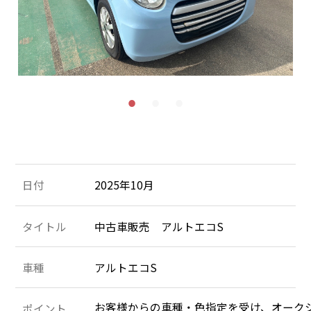
施工＆販売実績
お客様の声
Recruit
採用情報
053-471-5431
TEL
お問合せ
日付
2025年10月
タイトル
中古車販売 アルトエコS
車種
アルトエコS
お客様からの車種・色指定を受け、オークシ
ポイント