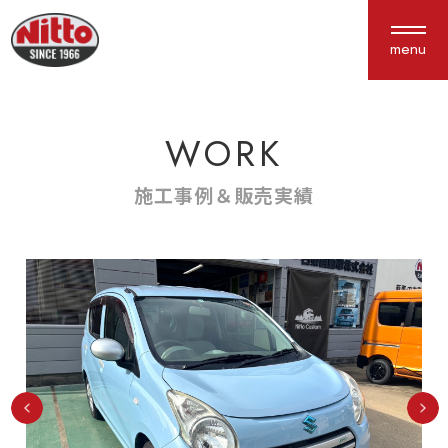
menu
WORK
About us
Service
私たちについて
サービス紹介
施工事例＆販売実績
選ばれる理由
車検・点検
会社概要
鈑金塗装
アクセス
保険
新車中古車販売
カスタム
Works
Interview