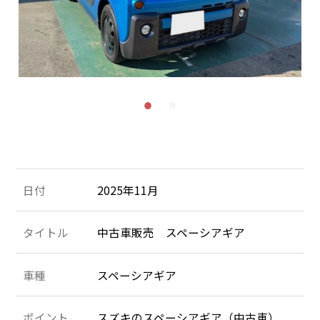
施工＆販売実績
お客様の声
Recruit
採用情報
053-471-5431
TEL
お問合せ
日付
2025年11月
タイトル
中古車販売 スペーシアギア
車種
スペーシアギア
ポイント
スズキのスペーシアギア（中古車）