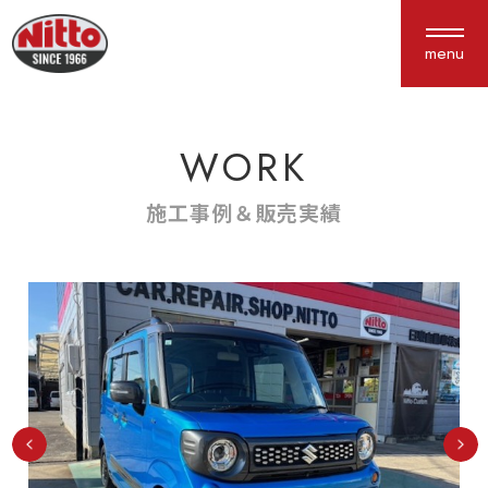
menu
WORK
About us
Service
私たちについて
サービス紹介
施工事例＆販売実績
選ばれる理由
車検・点検
会社概要
鈑金塗装
アクセス
保険
新車中古車販売
カスタム
Works
Interview