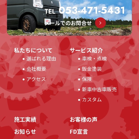
053-471-5431
TEL
メールでのお問合せ
私たちについて
サービス紹介
選ばれる理由
車検・点検
会社概要
鈑金塗装
アクセス
保険
新車中古車販売
カスタム
施工実績
お客様の声
お知らせ
FD宣言