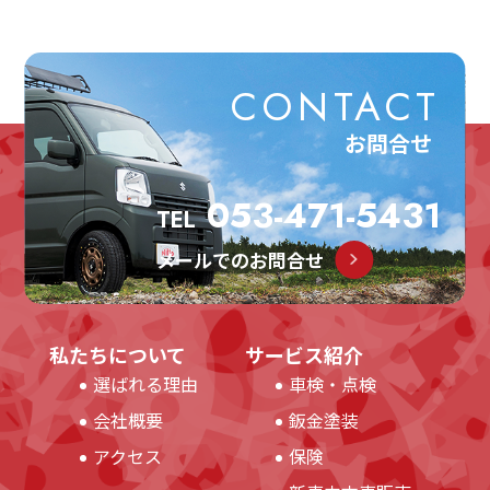
CONTACT
お問合せ
053-471-5431
TEL
メールでのお問合せ
私たちについて
サービス紹介
選ばれる理由
車検・点検
会社概要
鈑金塗装
アクセス
保険