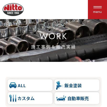
menu
WORK
About us
Service
私たちについて
サービス紹介
施工事例＆販売実績
選ばれる理由
車検・点検
会社概要
鈑金塗装
アクセス
保険
新車中古車販売
ALL
鈑金塗装
カスタム
カスタム
自動車販売
Works
Interview