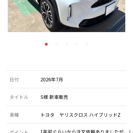
施工＆販売実績
お客様の声
Recruit
採用情報
053-471-5431
TEL
お問合せ
日付
2026年7月
タイトル
S様 新車販売
車種
トヨタ ヤリスクロス ハイブリッドZ
1年前ぐらいから注文依頼ありましたが、し
ポイント