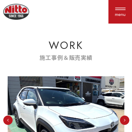
menu
WORK
About us
Service
私たちについて
サービス紹介
施工事例＆販売実績
選ばれる理由
車検・点検
会社概要
鈑金塗装
アクセス
保険
新車中古車販売
カスタム
Works
Interview