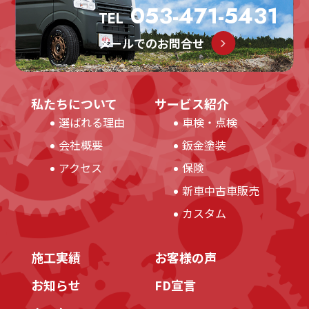
053-471-5431
TEL
メールでのお問合せ
私たちについて
サービス紹介
選ばれる理由
車検・点検
会社概要
鈑金塗装
アクセス
保険
新車中古車販売
カスタム
施工実績
お客様の声
お知らせ
FD宣言